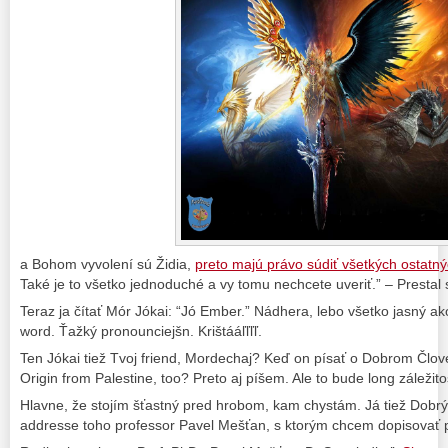
a Bohom vyvolení sú Židia,
preto majú právo súdiť všetkých ostatný
Také je to všetko jednoduché a vy tomu nechcete uveriť.” – Prestal 
Teraz ja čítať Mór Jókai: “Jó Ember.” Nádhera, lebo všetko jasný ako 
word. Ťažký pronounciejšn. Krištááľľľľ.
Ten Jókai tiež Tvoj friend, Mordechaj? Keď on písať o Dobrom Člov
Origin from Palestine, too? Preto aj píšem. Ale to bude long záležito
Hlavne, že stojím šťastný pred hrobom, kam chystám. Já tiež Dobrý
addresse toho professor Pavel Mešťan, s ktorým chcem dopisovať p