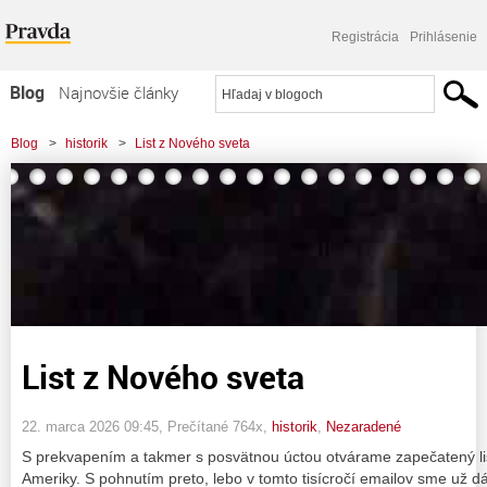
Registrácia
Prihlásenie
Blog
Najnovšie články
Najčítanejšie články
Blog
>
historik
>
List z Nového sveta
Najkomentovanejšie články
Zoznam blogov
Komerčné blogy
List z Nového sveta
22. marca 2026 09:45
, Prečítané 764x,
historik
,
Nezaradené
S prekvapením a takmer s posvätnou úctou otvárame zapečatený li
Ameriky. S pohnutím preto, lebo v tomto tisícročí emailov sme už d