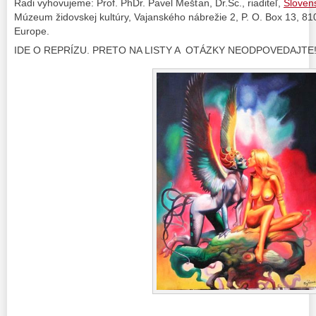
Radi vyhovujeme: Prof. PhDr. Pavel Mešťan, Dr.Sc., riaditeľ,
Sloven
Múzeum židovskej kultúry, Vajanského nábrežie 2, P. O. Box 13, 810
Europe.
IDE O REPRÍZU. PRETO NA LISTY A OTÁZKY NEODPOVEDAJTE