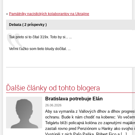
«
Pamätníky nacistických kolaborantov na Ukrajine
Debata ( 2 príspevky )
Tak preto si to čítal 319x. Toto by si... ...
Veľmi ťažko som tieto bludy dočítal. ...
Ďalšie články od tohto blogera
Bratislava potrebuje Elán
26.06.2026
Aby sa vymanila z Vallových dlhov a dlhov progre
ochranu. Bude k nám chodiť na koberec: Vo večer
Telgártu blíži policajná kolóna zo zapnutými majákm
zastali rovno pred Penziónom u Hanky ako svojho 
Vystúpili z nich Paľo Paška, Róbert Fico a [...]