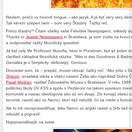
Neviem, prečo vy hovoriť tongue – ako jazyk. A já byť very very dé
Tak kérem szépen nem – som very Šťastný. Ťažký reč.
Prečo šťastný? Čítam všetky vaše Felvídek Newspapers, odkedy so
Thanks to
Jewish Newspapers
in Bratislava, ja som zistila na konci
a zodpovedať ťažký filozofický question.
Já byť celý life Professor filozofia, here in Pricetown, but až jeden
clarified základná filozofická otázka: “Was is das Goodness & Badn
Genialita je v Simplicity. Veľkolepý. Genious.
Dozvedel som, že – prepáč, musel citovať, ťažký reč: “Ako píšu v D
Sharon
, izraelská vláda a všetci ostatní Židia ako napríklad Dobrý
Pavel Mešťan
, riaditeľ Židovského Múzea v Bratislave. V roku 198
politickej školy ÚV KSS a spolu s Pezlárom na takom vysokom mieste
komunisti a naviac ideológovia ako sú oni dvaja. Zlo konajú všetci ost
teroristi, rasisti ako sú Nemci, ktorí tiež netušili, čo sa robilo v ko
Ale to ich neospravedlňuje, lebo Nemci sú árijskí rasisti a Srbi tiež n
odsúdiť a popraviť.
Najspravodlivejší na svete