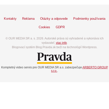
Kontakty
Reklama
Otázky a odpovede
Podmienky používania
Cookies
GDPR
© OUR MEDIA SR a. s. 2026. Autorské práva sú vyhradené a vykonáva ich
vydavateľ,
viac info
.
Blogovací systém Blog.Pravda.sk beží na technológií Wordpress.
Kompletný video servis pre OUR MEDIA SR a.s. zabezpečuje
ARBERTO GROUP
s.r.o.
.