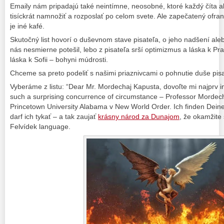
Emaily nám pripadajú také neintímne, neosobné, ktoré každý číta a
tisíckrát namnožiť a rozposlať po celom svete. Ale zapečatený ofra
je iné kafé.
Skutočný list hovorí o duševnom stave pisateľa, o jeho nadšení al
nás nesmierne potešil, lebo z pisateľa srší optimizmus a láska k Pra
láska k Sofii – bohyni múdrosti.
Chceme sa preto podeliť s našimi priaznivcami o pohnutie duše pisa
Vyberáme z listu: “Dear Mr. Mordechaj Kapusta, dovoľte mi najprv 
such a surprising concurrence of circumstance – Professor Mordech
Princetown University Alabama v New World Order. Ich finden Deine
darf ich tykať – a tak zaujať
krásny národ za Dunajom
, že okamžite 
Felvídek language.