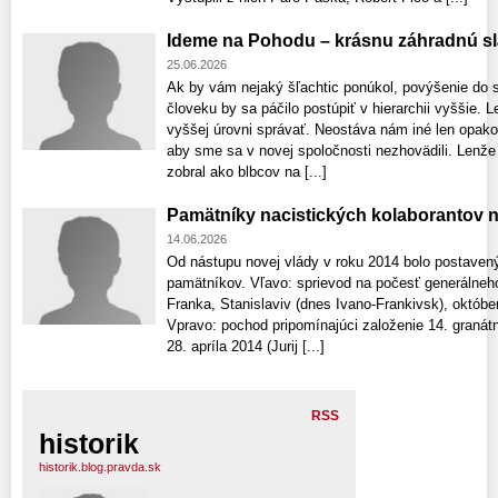
Ideme na Pohodu – krásnu záhradnú s
25.06.2026
Ak by vám nejaký šľachtic ponúkol, povýšenie do 
človeku by sa páčilo postúpiť v hierarchii vyššie.
vyššej úrovni správať. Neostáva nám iné len opako
aby sme sa v novej spoločnosti nezhovädili. Lenže
zobral ako blbcov na [...]
Pamätníky nacistických kolaborantov n
14.06.2026
Od nástupu novej vlády v roku 2014 bolo postaven
pamätníkov. Vľavo: sprievod na počesť generálneh
Franka, Stanislaviv (dnes Ivano-Frankivsk), októ
Vpravo: pochod pripomínajúci založenie 14. granátni
28. apríla 2014 (Jurij [...]
RSS
historik
historik.blog.pravda.sk