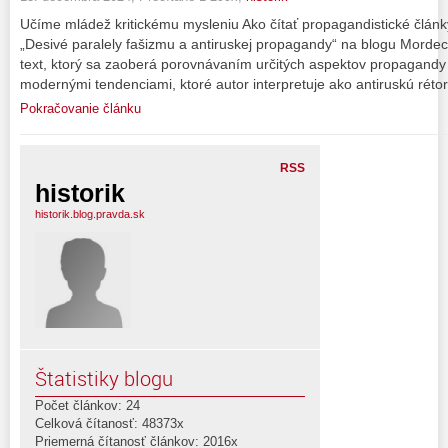
Učíme mládež kritickému mysleniu Ako čítať propagandistické člán
„Desivé paralely fašizmu a antiruskej propagandy“ na blogu Mordech
text, ktorý sa zaoberá porovnávaním určitých aspektov propagandy 
modernými tendenciami, ktoré autor interpretuje ako antiruskú rétor
Pokračovanie článku
RSS
historik
historik.blog.pravda.sk
Štatistiky blogu
Počet článkov: 24
Celková čítanosť: 48373x
Priemerná čítanosť článkov: 2016x