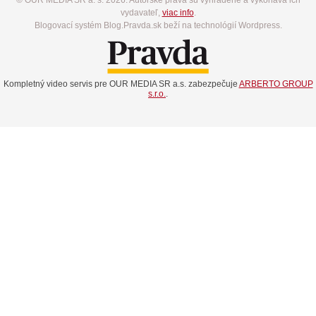
vydavateľ,
viac info
.
Blogovací systém Blog.Pravda.sk beží na technológií Wordpress.
Kompletný video servis pre OUR MEDIA SR a.s. zabezpečuje
ARBERTO GROUP
s.r.o.
.