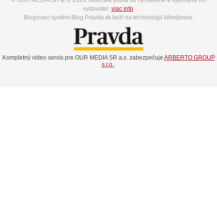
vydavateľ,
viac info
.
Blogovací systém Blog.Pravda.sk beží na technológií Wordpress.
Kompletný video servis pre OUR MEDIA SR a.s. zabezpečuje
ARBERTO GROUP
s.r.o.
.