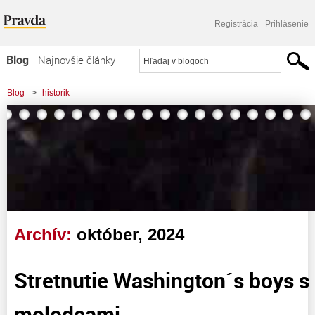
Registrácia
Prihlásenie
Blog
Najnovšie články
Najčítanejšie články
Blog
>
historik
Najkomentovanejšie články
Zoznam blogov
Komerčné blogy
Archív:
október, 2024
Stretnutie Washington´s boys s
molodcami