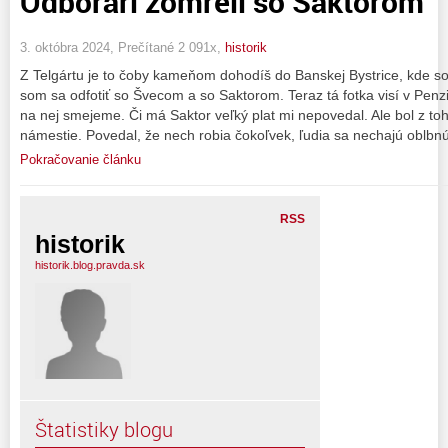
Odborári zomreli so Saktorom
3. októbra 2024, Prečítané 2 091x,
historik
Z Telgártu je to čoby kameňom dohodíš do Banskej Bystrice, kde so
som sa odfotiť so Švecom a so Saktorom. Teraz tá fotka visí v Penz
na nej smejeme. Či má Saktor veľký plat mi nepovedal. Ale bol z t
námestie. Povedal, že nech robia čokoľvek, ľudia sa nechajú oblbn
Pokračovanie článku
RSS
historik
historik.blog.pravda.sk
Štatistiky blogu