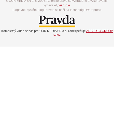
© OUR MEDIA SR a. s. 2026. Autorské práva sú vyhradené a vykonáva ich
vydavateľ,
viac info
.
Blogovací systém Blog.Pravda.sk beží na technológií Wordpress.
Kompletný video servis pre OUR MEDIA SR a.s. zabezpečuje
ARBERTO GROUP
s.r.o.
.