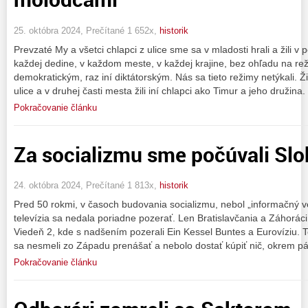
25. októbra 2024, Prečítané 1 652x,
historik
Prevzaté My a všetci chlapci z ulice sme sa v mladosti hrali a žili v 
každej dedine, v každom meste, v každej krajine, bez ohľadu na reži
demokratickým, raz iní diktátorským. Nás sa tieto režimy netýkali. Ž
ulice a v druhej časti mesta žili iní chlapci ako Timur a jeho družina.
Pokračovanie článku
Za socializmu sme počúvali Sl
24. októbra 2024, Prečítané 1 813x,
historik
Pred 50 rokmi, v časoch budovania socializmu, nebol „informačný ve
televízia sa nedala poriadne pozerať. Len Bratislavčania a Záhoráci
Viedeň 2, kde s nadšením pozerali Ein Kessel Buntes a Eurovíziu. T
sa nesmeli zo Západu prenášať a nebolo dostať kúpiť nič, okrem pá
Pokračovanie článku